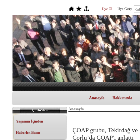
Üye Ol
Üye Girişi
Anasayfa
Hakkımızda
Anasayfa
Çorlu'dan
Yaşamın İçinden
ÇOAP grubu, Tekirdağ ve
Haberler-Basın
Çorlu’da ÇOAP'ı anlattı