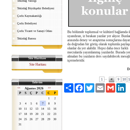
Tekirdağ Valiliği
Tekirdağ Büyükşehir Belediyesi
Çorlu Kaymakamlığı
Çorlu Belediyesi
Çorlu Ticaret ve Sanayi Odası
Bu bölümde toplumsal ve kültürel bağlamda i
uyandıran, iz bırakan yazılar yer alıyor. Bunla
Tekirdağ Barosu
arasında deney ve araştırma sonuçlarına daya
da doğrudan bir görüş olarak toplumla paylaş
olanlar da yer alabilir. Hepsi daha önce farklı
mecralarda yayımlanmış yazılardır. Burada ye
almaları bu yazıların ders sayılabilecek mesajl
Site Haritası
içermeleridir.
Site Haritası
D
...
1
9
10
1
Takvim
Paylaş
Facebook
Twitter
Email
Gmail
Li
<<
Ağustos 2026
>>
P
S
Ç
P
C
C
P
1
2
3
4
5
6
7
8
9
10
11
12
13
14
15
16
17
18
19
20
21
22
23
24
25
26
27
28
29
30
31