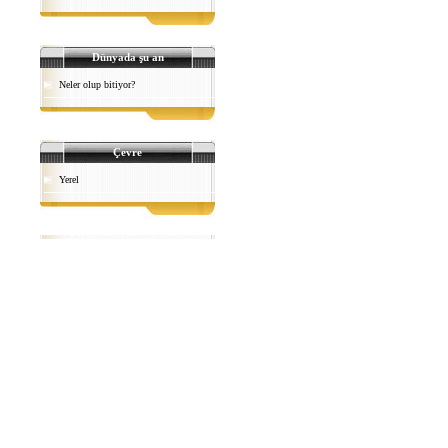
Dünyada şu an
Neler olup bitiyor?
Çevre
Yerel