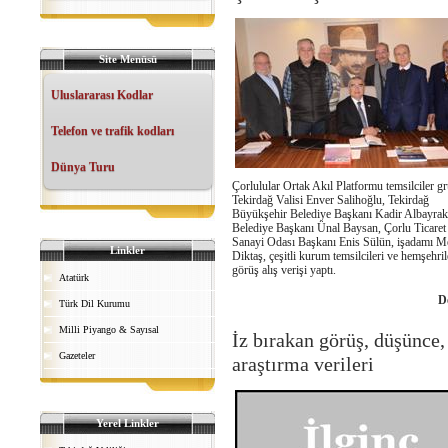
Site Menüsü
Uluslararası Kodlar
Telefon ve trafik kodları
Dünya Turu
Çorlulular Ortak Akıl Platformu temsilciler g
Tekirdağ Valisi Enver Salihoğlu, Tekirdağ
Büyükşehir Belediye Başkanı Kadir Albayrak
Belediye Başkanı Ünal Baysan, Çorlu Ticaret
Sanayi Odası Başkanı Enis Sülün, işadamı 
Linkler
Diktaş, çeşitli kurum temsilcileri ve hemşehril
görüş alış verişi yaptı.
Atatürk
D
Türk Dil Kurumu
Milli Piyango & Sayısal
İz bırakan görüş, düşünce,
Gazeteler
araştırma verileri
Yerel Linkler