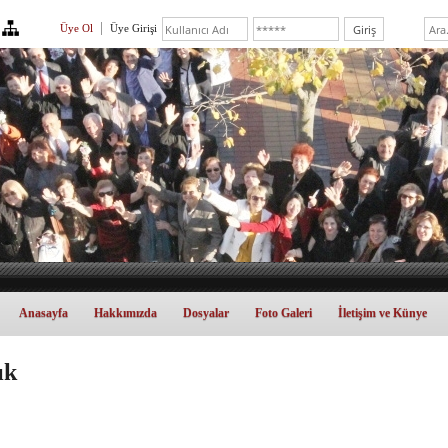
Üye Ol
Üye Girişi
Anasayfa
Hakkımızda
Dosyalar
Foto Galeri
İletişim ve Künye
ık