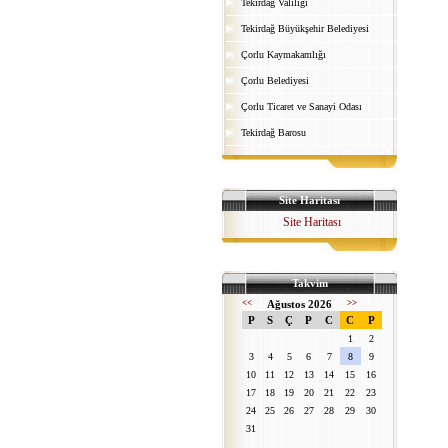
Tekirdağ Valiliği
Tekirdağ Büyükşehir Belediyesi
Çorlu Kaymakamlığı
Çorlu Belediyesi
Çorlu Ticaret ve Sanayi Odası
Tekirdağ Barosu
Site Haritası
Site Haritası
Takvim
<<
Ağustos 2026
>>
P
S
Ç
P
C
C
P
1
2
3
4
5
6
7
8
9
10
11
12
13
14
15
16
17
18
19
20
21
22
23
24
25
26
27
28
29
30
31