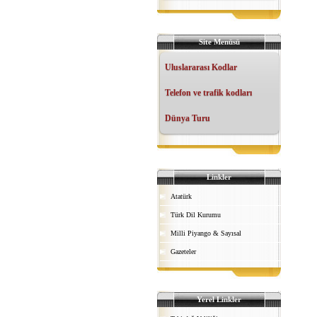
Site Menüsü
Uluslararası Kodlar
Telefon ve trafik kodları
Dünya Turu
Linkler
Atatürk
Türk Dil Kurumu
Milli Piyango & Sayısal
Gazeteler
Yerel Linkler