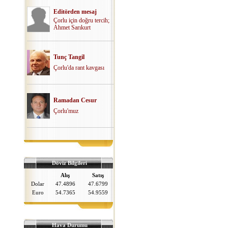
Editörden mesaj
Çorlu için doğru tercih;
Ahmet Sarıkurt
Tunç Tangil
Çorlu'da rant kavgası
Ramadan Cesur
Çorlu'muz
Döviz Bilgileri
Alış
Satış
Dolar
47.4896
47.6799
Euro
54.7365
54.9559
Hava Durumu