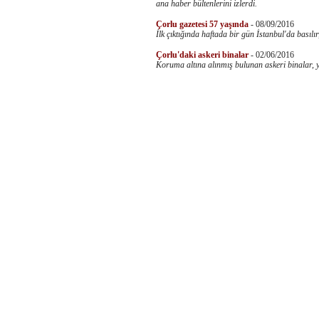
ana haber bültenlerini izlerdi.
Çorlu gazetesi 57 yaşında
-
08/09/2016
İlk çıktığında haftada bir gün İstanbul'da basılır
Çorlu'daki askeri binalar
-
02/06/2016
Koruma altına alınmış bulunan askeri binalar, y