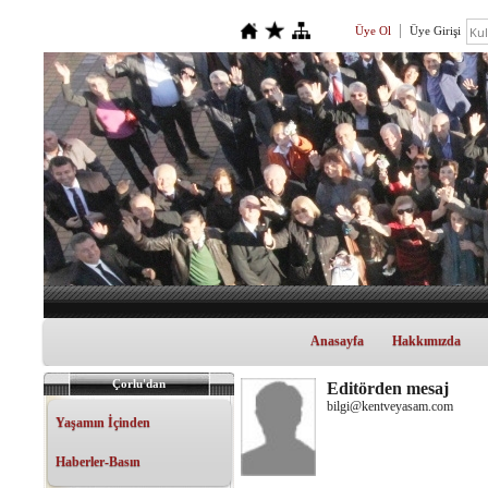
Üye Ol
Üye Girişi
Anasayfa
Hakkımızda
Çorlu'dan
Editörden mesaj
bilgi@kentveyasam.com
Yaşamın İçinden
Haberler-Basın