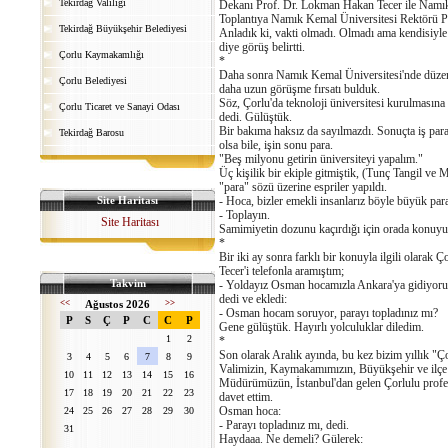
Tekirdağ Valiliği
Dekanı Prof. Dr. Lokman Hakan Tecer ile Namık K
Toplantıya Namık Kemal Üniversitesi Rektörü Pr
Tekirdağ Büyükşehir Belediyesi
Anladık ki, vakti olmadı. Olmadı ama kendisiyle 
diye görüş belirtti.
Çorlu Kaymakamlığı
*
Daha sonra Namık Kemal Üniversitesi'nde düzenle
Çorlu Belediyesi
daha uzun görüşme fırsatı bulduk.
Söz, Çorlu'da teknoloji üniversitesi kurulmasın
Çorlu Ticaret ve Sanayi Odası
dedi. Gülüştük.
Bir bakıma haksız da sayılmazdı. Sonuçta iş par
Tekirdağ Barosu
olsa bile, işin sonu para.
"Beş milyonu getirin üniversiteyi yapalım."
Üç kişilik bir ekiple gitmiştik, (Tunç Tangil ve 
"para" sözü üzerine espriler yapıldı.
Site Haritası
- Hoca, bizler emekli insanlarız böyle büyük para
- Toplayın.
Site Haritası
Samimiyetin dozunu kaçırdığı için orada konuyu 
*
Bir iki ay sonra farklı bir konuyla ilgili olar
Tecer'i telefonla aramıştım;
Takvim
- Yoldayız Osman hocamızla Ankara'ya gidiyoru
dedi ve ekledi:
<<
Ağustos 2026
>>
- Osman hocam soruyor, parayı topladınız mı?
P
S
Ç
P
C
C
P
Gene gülüştük. Hayırlı yolculuklar diledim.
1
2
*
Son olarak Aralık ayında, bu kez bizim yıllık "Ç
3
4
5
6
7
8
9
Valimizin, Kaymakamımızın, Büyükşehir ve ilçe 
10
11
12
13
14
15
16
Müdürümüzün, İstanbul'dan gelen Çorlulu profesö
17
18
19
20
21
22
23
davet ettim.
Osman hoca:
24
25
26
27
28
29
30
- Parayı topladınız mı, dedi.
31
Haydaaa. Ne demeli? Gülerek: