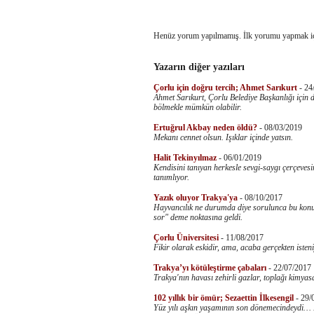
Henüz yorum yapılmamış. İlk yorumu yapmak i
Yazarın diğer yazıları
Çorlu için doğru tercih; Ahmet Sarıkurt
-
24
Ahmet Sarıkurt, Çorlu Belediye Başkanlığı için
bölmekle mümkün olabilir.
Ertuğrul Akbay neden öldü?
-
08/03/2019
Mekanı cennet olsun. Işıklar içinde yatsın.
Halit Tekinyılmaz
-
06/01/2019
Kendisini tanıyan herkesle sevgi-saygı çerçeves
tanımlıyor.
Yazık oluyor Trakya'ya
-
08/10/2017
Hayvancılık ne durumda diye sorulunca bu ko
sor" deme noktasına geldi.
Çorlu Üniversitesi
-
11/08/2017
Fikir olarak eskidir, ama, acaba gerçekten iste
Trakya’yı kötüleştirme çabaları
-
22/07/2017
Trakya'nın havası zehirli gazlar, toplağı kimyasa
102 yıllık bir ömür; Sezaettin İlkesengil
-
29/
Yüz yılı aşkın yaşamının son dönemecindeydi… He