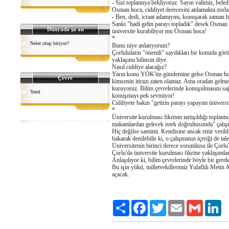
- Sizi toplantıya bekliyoruz. Sayın valimiz, bel
Osman hoca, ciddiyet derecesini anlamakta zorla
- Ben, dedi, icraat adamıyım, konuşarak zaman
Sanki "hadi gelin parayı topladık" desek Osman 
Dünyada şu an
üniversite kurabiliyor mu Osman hoca!
*
Neler olup bitiyor?
Bunu niye anlatıyorum?
Çorluluların "önemli" saydıkları bir konuda görü
yaklaşımı bilinsin diye.
Nasıl ciddiye alacağız?
Yarın konu YÖK'ün gündemine gelse Osman hoca
Çevre
kimsenin itirazı zaten olamaz. Ama oradan gelmedi
kuruyoruz. Bilim çevrelerinde konuşulmasını sa
Yerel
konuşmayı pek sevmiyor!
Ciddiyete bakın "getirin parayı yapayım üniversi
*
Üniversite kurulması fikrinin tartışıldığı toplan
makamlardan gelecek istek doğrultusunda" çalışm
Hiç değilse samimi. Kendisine ancak emir verild
bakarak denilebilir ki, o çalışmanın içeriği de 
Üniversitenin birinci derece sorumlusu ile Çorlu'
Çorlu'da üniversite kurulması fikrine yaklaşımları
Anlaşılıyor ki, bilim çevrelerinde böyle bir gere
Bu işin yükü, milletvekillerimiz Yulaflılı Meti
açacak.
Paylaş
Facebook
Twitter
Email
Gmail
Li