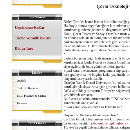
Çorlu Teknoloji Ü
Site Menüsü
Bizler Çorlu'da henüz lisenin bile bulunmadığı yı
Hal böyle olunca bugünkü eğitim kurumlarını gö
Uluslararası Kodlar
kurulması gündeme gelince bu duygumuz ikiye k
Konu, Çorlu Ticaret ve Sanayi Odası'nın uzun vad
Telefon ve trafik kodları
bu konuda çok istekli olduğunu her fırsatta söyl
Ankara ziyaretlerinde siyasetçilerle görüşürken bu
bir adım atılmadı. CHP'li milletvekillerinin istek
Dünya Turu
Onlar da hep istekli göründüler. Ne var ki kon
*
Sadece bölgenin değil, Balkanların önemli bir ge
kurulması için Çorlu Ticaret ve Sanayi Odası'nın 
siyasetçilerin de buna gönül vermeleri gerekir.
Siyasi karar mekanizması programına alıp çalışma
Linkler
bu yapılmıyorsa, -ki bugüne kadar yapılmadı- bu 
oluşturulması yararlı olabilir.
Atatürk
Örneğin Namık Kemal Üniversitesi'nin oluşturaca
kuruluşlarıyla dayanışma içine girilerek halkın ta
Türk Dil Kurumu
ArGe ağırlıklı çalışmaların Türkiye'ye sağlayaca
yetkilileriyle tartışılsa..
Milli Piyango & Sayısal
Bu fikrin asıl sahibi durumundaki ÇTSO ve beled
gündeminde öne çıkarılsa..
Gazeteler
Siyasi karar odakları duyarsız kalabilir mi?
*
Düşündük. Biz bu yolda ne yapabiliriz?
Çorlu'da bir teknoloji üniversitesi kurulması fi
Yerel Linkler
bir toplantı yaptık. .
(Toplantı ile ilgili haber için 
Türkiye'de çeşitli üniversitelerde bilimsel çalış